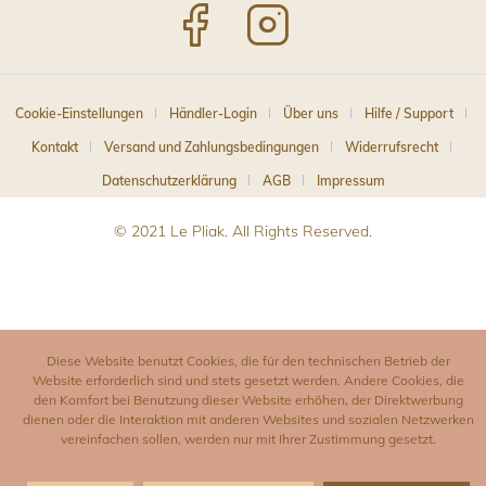
Cookie-Einstellungen
Händler-Login
Über uns
Hilfe / Support
Kontakt
Versand und Zahlungsbedingungen
Widerrufsrecht
Datenschutzerklärung
AGB
Impressum
© 2021 Le Pliak. All Rights Reserved.
Diese Website benutzt Cookies, die für den technischen Betrieb der
Website erforderlich sind und stets gesetzt werden. Andere Cookies, die
den Komfort bei Benutzung dieser Website erhöhen, der Direktwerbung
dienen oder die Interaktion mit anderen Websites und sozialen Netzwerken
vereinfachen sollen, werden nur mit Ihrer Zustimmung gesetzt.