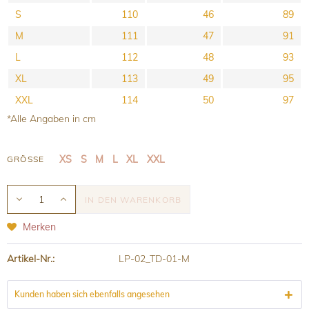
S
110
46
89
M
111
47
91
L
112
48
93
XL
113
49
95
XXL
114
50
97
*Alle Angaben in cm
XS
S
M
L
XL
XXL
GRÖSSE
IN DEN
WARENKORB
Merken
Artikel-Nr.:
LP-02_TD-01-M
Kunden haben sich ebenfalls angesehen