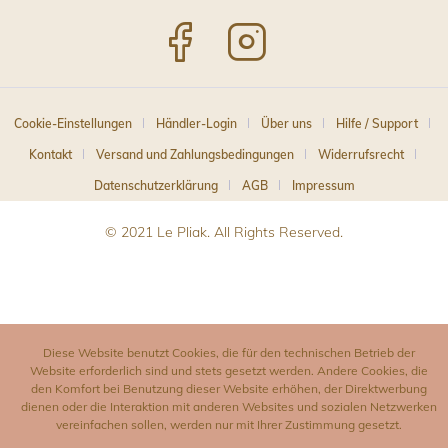
Cookie-Einstellungen
Händler-Login
Über uns
Hilfe / Support
Kontakt
Versand und Zahlungsbedingungen
Widerrufsrecht
Datenschutzerklärung
AGB
Impressum
© 2021 Le Pliak. All Rights Reserved.
Diese Website benutzt Cookies, die für den technischen Betrieb der
Website erforderlich sind und stets gesetzt werden. Andere Cookies, die
den Komfort bei Benutzung dieser Website erhöhen, der Direktwerbung
dienen oder die Interaktion mit anderen Websites und sozialen Netzwerken
vereinfachen sollen, werden nur mit Ihrer Zustimmung gesetzt.