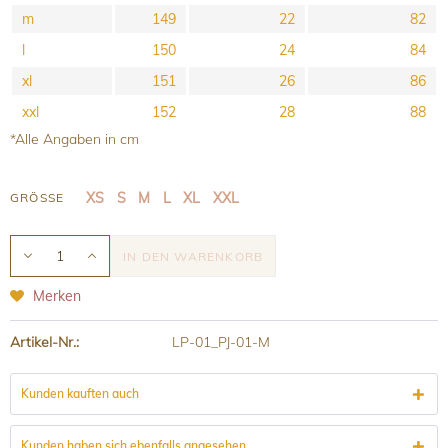
m
149
22
82
l
150
24
84
xl
151
26
86
xxl
152
28
88
*Alle Angaben in cm
XS
S
M
L
XL
XXL
GRÖSSE
IN DEN
WARENKORB
Merken
Artikel-Nr.:
LP-01_PJ-01-M
Kunden kauften auch
Kunden haben sich ebenfalls angesehen